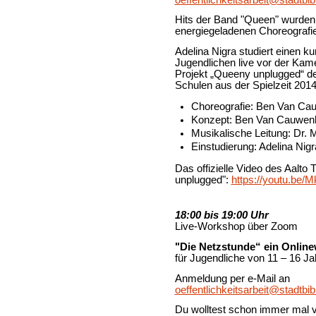
Hits der Band "
Queen
" wurden 
energiegeladenen Choreografie
Adelina Nigra studiert einen k
Jugendlichen live vor der Kam
Projekt „Queeny unplugged“ de
Schulen aus der Spielzeit 201
Choreografie: Ben Van Ca
Konzept: Ben Van Cauwen
Musikalische Leitung: Dr. 
Einstudierung: Adelina Nig
Das offizielle Video des Aalto
unplugged":
https://youtu.be
18:00 bis 19:00 Uhr
Live-Workshop über Zoom
"Die Netzstunde“ ein
Onlin
für Jugendliche von 11 – 16 Ja
Anmeldung per e-Mail an
oeffentlichkeitsarbeit@stadtbi
Du wolltest schon immer mal v