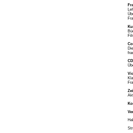
Fr
Le
Üb
Fra
Ku
Bü
Fil
Co
Die
fra
CD
Üb
Vi
Kla
Fra
Zei
Akt
Ko
Ve
Hal
St