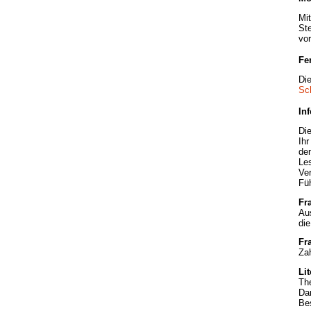
Mit
Ste
vo
Fe
Die
Sc
Inf
Die
Ih
de
Le
Ver
Fü
Fr
Aus
die
Fr
Zah
Li
The
Dar
Bes