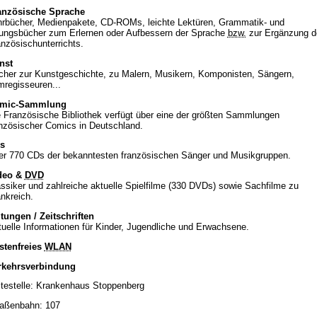
anzösische Sprache
hrbücher, Medienpakete, CD-ROMs, leichte Lektüren, Grammatik- und
ungsbücher zum Erlernen oder Aufbessern der Sprache
bzw.
zur Ergänzung d
nzösischunterrichts.
nst
cher zur Kunstgeschichte, zu Malern, Musikern, Komponisten, Sängern,
mregisseuren...
mic-Sammlung
 Französische Bibliothek verfügt über eine der größten Sammlungen
nzösischer Comics in Deutschland.
s
er 770 CDs der bekanntesten französischen Sänger und Musikgruppen.
deo &
DVD
ssiker und zahlreiche aktuelle Spielfilme (330 DVDs) sowie Sachfilme zu
nkreich.
tungen / Zeitschriften
uelle Informationen für Kinder, Jugendliche und Erwachsene.
stenfreies
WLAN
rkehrsverbindung
testelle: Krankenhaus Stoppenberg
raßenbahn: 107