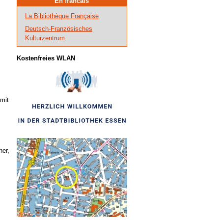
En francais
La Bibliothèque Française
Deutsch-Französisches
Kulturzentrum
Kostenfreies WLAN
.
mit
her,