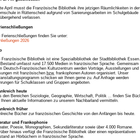
te April musst die Französische Bibliothek ihre jetzigen Räumlichkeiten in der
rnschule in Rüttenscheid aufgrund von Sanierungsarbeiten im Schulgebäude
rübergehend verlassen.
rienschließungen
 Ferienschließungen finden Sie unter:
hließungen 2026
o
 Französische Bibliothek ist eine Spezialbibliothek der Stadtbibliothek Essen
r Bestand umfasst rund 17.500 Medien in französischer Sprache. Gemeinsam 
m Deutsch-Französischen Kulturzentrum werden Vorträge, Ausstellungen und
sungen mit französischen
bzw.
frankophonen Autoren organisiert. Unser
anstaltungsprogramm schicken wir Ihnen gerne zu. Auf Anfrage werden
hrungen für Schulklassen und Gruppen angeboten.
ankreich heute
 den Bereichen Soziologie, Geographie, Wirtschaft, Politik ... finden Sie Büc
 Ihnen aktuelle Informationen zu unserem Nachbarland vermitteln.
ankreich früher
lreiche Bücher zur französischen Geschichte von den Anfängen bis heute.
teratur und Frankophonie
ater, Poesie, Monographien, Sekundärliteratur sowie über 4.000 Romane.
über hinaus verfügt die Französische Bibliothek über einen repräsentativen
tand an Hörbüchern in französischer Sprache.