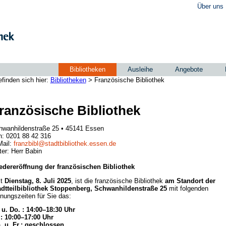
Über uns
Bibliotheken
Ausleihe
Angebote
efinden sich hier:
Bibliotheken
> Französische Bibliothek
ranzösische Bibliothek
hwanhildenstraße 25 • 45141 Essen
n: 0201 88 42 316
Mail:
franzbibl@stadtbibliothek.essen.de
ter: Herr Babin
edereröffnung der französischen Bibliothek
it
Dienstag, 8. Juli 2025
, ist die französische Bibliothek
am Standort der
adtteilbibliothek Stoppenberg, Schwanhildenstraße 25
mit folgenden
nungszeiten für Sie das:
 u. Do. : 14:00–18:30 Uhr
.: 10:00–17:00 Uhr
. u. Fr.: geschlossen