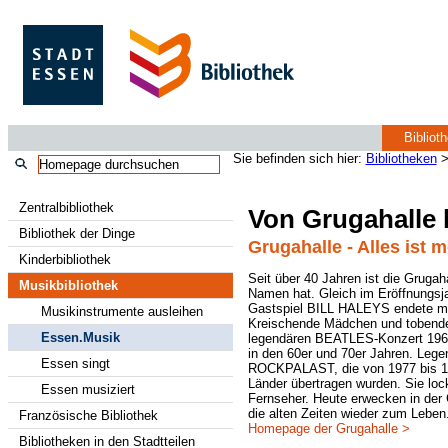
Bibliot
Sie befinden sich hier:
Bibliotheken
Zentralbibliothek
Von Grugahalle 
Bibliothek der Dinge
Grugahalle - Alles ist 
Kinderbibliothek
Seit über 40 Jahren ist die Grugah
Musikbibliothek
Namen hat. Gleich im Eröffnungsja
Gastspiel
BILL HALEYS
endete mi
Musikinstrumente ausleihen
Kreischende Mädchen und tobende
Essen.Musik
legendären
BEATLES
-Konzert 196
in den 60er und 70er Jahren. Leg
Essen singt
ROCKPALAST, die von 1977 bis 
Länder übertragen wurden. Sie loc
Essen musiziert
Fernseher. Heute erwecken in der
die alten Zeiten wieder zum Leben
Französische Bibliothek
Homepage der Grugahalle >
Bibliotheken in den Stadtteilen