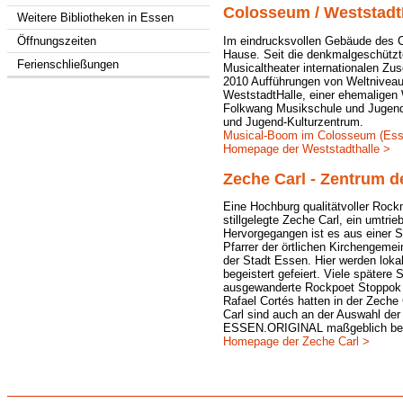
Colosseum / WeststadtH
Weitere Bibliotheken in Essen
Im eindrucksvollen Gebäude des C
Öffnungszeiten
Hause. Seit die denkmalgeschütz
Ferienschließungen
Musicaltheater internationalen Zu
2010 Aufführungen von Weltniveau 
WeststadtHalle, einer ehemalige
Folkwang Musikschule und Jugend
und Jugend-Kulturzentrum.
Musical-Boom im Colosseum (Ess
Homepage der Weststadthalle >
Zeche Carl - Zentrum 
Eine Hochburg qualitätvoller Rock
stillgelegte Zeche Carl, ein umtr
Hervorgegangen ist es aus einer S
Pfarrer der örtlichen Kirchengemei
der Stadt Essen. Hier werden loka
begeistert gefeiert. Viele spätere 
ausgewanderte Rockpoet Stoppok 
Rafael Cortés hatten in der Zeche 
Carl sind auch an der Auswahl der
ESSEN.ORIGINAL maßgeblich bete
Homepage der Zeche Carl >