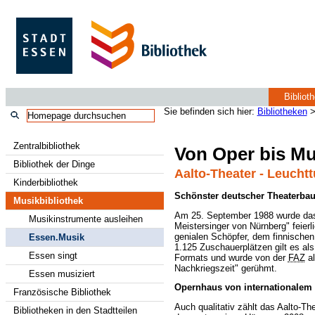
Bibliot
Sie befinden sich hier:
Bibliotheken
Zentralbibliothek
Von Oper bis Mu
Bibliothek der Dinge
Aalto-Theater - Leucht
Kinderbibliothek
Schönster deutscher Theaterbau
Musikbibliothek
Am 25. September 1988 wurde das 
Musikinstrumente ausleihen
Meistersinger von Nürnberg" feierl
genialen Schöpfer, dem finnische
Essen.Musik
1.125 Zuschauerplätzen gilt es al
Essen singt
Formats und wurde von der
FAZ
al
Nachkriegszeit" gerühmt.
Essen musiziert
Opernhaus von internationalem
Französische Bibliothek
Auch qualitativ zählt das Aalto-Th
Bibliotheken in den Stadtteilen