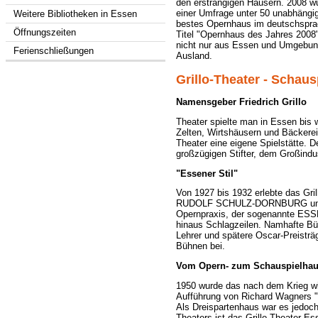
den erstrangigen Häusern. 2008 wu
einer Umfrage unter 50 unabhängig
Weitere Bibliotheken in Essen
bestes Opernhaus im deutschspra
Öffnungszeiten
Titel "Opernhaus des Jahres 2008
nicht nur aus Essen und Umgebun
Ferienschließungen
Ausland.
Grillo-Theater - Schaus
Namensgeber Friedrich Grillo
Theater spielte man in Essen bis w
Zelten, Wirtshäusern und Bäckereie
Theater eine eigene Spielstätte. 
großzügigen Stifter, dem Großind
"Essener Stil"
Von 1927 bis 1932 erlebte das Gril
RUDOLF SCHULZ-DORNBURG und 
Opernpraxis, der sogenannte ESS
hinaus Schlagzeilen. Namhafte Bü
Lehrer und spätere Oscar-Preistr
Bühnen bei.
Vom Opern- zum Schauspielha
1950 wurde das nach dem Krieg wie
Aufführung von Richard Wagners "D
Als Dreispartenhaus war es jedoch 
Theaters ist das Grillo-Theater E