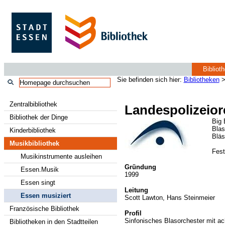
Bibliot
Sie befinden sich hier:
Bibliotheken
Zentralbibliothek
Landespolizeio
Bibliothek der Dinge
Big
Blas
Kinderbibliothek
Blä
Musikbibliothek
Fes
Musikinstrumente ausleihen
Gründung
Essen.Musik
1999
Essen singt
Leitung
Essen musiziert
Scott Lawton, Hans Steinmeier
Französische Bibliothek
Profil
Sinfonisches Blasorchester mit ac
Bibliotheken in den Stadtteilen