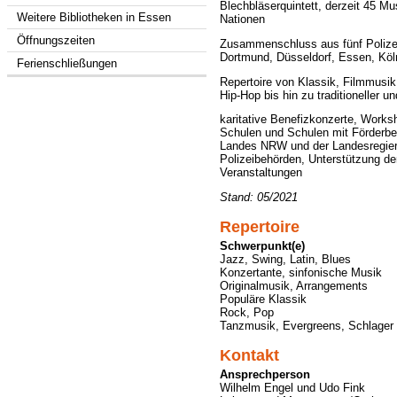
Blechbläserquintett, derzeit 45 M
Weitere Bibliotheken in Essen
Nationen
Öffnungszeiten
Zusammenschluss aus fünf Polizeim
Dortmund, Düsseldorf, Essen, Köl
Ferienschließungen
Repertoire von Klassik, Filmmusi
Hip-Hop bis hin zu traditioneller 
karitative Benefizkonzerte, Works
Schulen und Schulen mit Förderbe
Landes NRW und der Landesregieru
Polizeibehörden, Unterstützung der 
Veranstaltungen
Stand: 05/2021
Repertoire
Schwerpunkt(e)
Jazz, Swing, Latin, Blues
Konzertante, sinfonische Musik
Originalmusik, Arrangements
Populäre Klassik
Rock, Pop
Tanzmusik, Evergreens, Schlager
Kontakt
Ansprechperson
Wilhelm Engel und Udo Fink