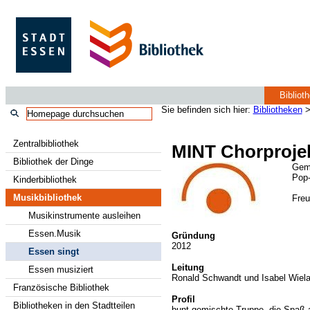
Bibliot
Sie befinden sich hier:
Bibliotheken
Zentralbibliothek
MINT Chorproje
Bibliothek der Dinge
Gem
Pop-
Kinderbibliothek
Musikbibliothek
Freu
Musikinstrumente ausleihen
Essen.Musik
Gründung
2012
Essen singt
Leitung
Essen musiziert
Ronald Schwandt und Isabel Wiel
Französische Bibliothek
Profil
Bibliotheken in den Stadtteilen
bunt gemischte Truppe, die Spa