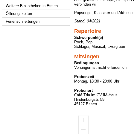
verbinden will
Weitere Bibliotheken in Essen
Popsongs, Klassiker und Aktuelle
Öffnungszeiten
Stand: 04/2021
Ferienschließungen
Repertoire
Schwerpunkt(e)
Rock, Pop
Schlager, Musical, Evergreen
Mitsingen
Bedingungen
Vorsingen ist nicht erforderlich
Probenzeit
Montag, 18:30 - 20:00 Uhr
Probenort
Café Tria im CVJM-Haus
Hindenburgstr. 59
45127 Essen
Zoom
in
Zoom