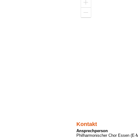
Zoom
in
Zoom
out
Kontakt
Ansprechperson
Philharmonischer Chor Essen (E-Ma