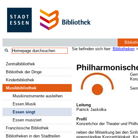
Bibliot
Sie befinden sich hier:
Bibliotheken
Zentralbibliothek
Philharmonisch
Bibliothek der Dinge
Gem
Konz
Kinderbibliothek
Musikbibliothek
Semi
Musikinstrumente ausleihen
Essen.Musik
Leitung
Patrick Jaskolka
Essen singt
Profil
Essen musiziert
Konzertchor der Theater und Philh
Französische Bibliothek
neben der Mitwirkung bei den Sinf
Bibliotheken in den Stadtteilen
eigenständige Konzerttätigkeit, K