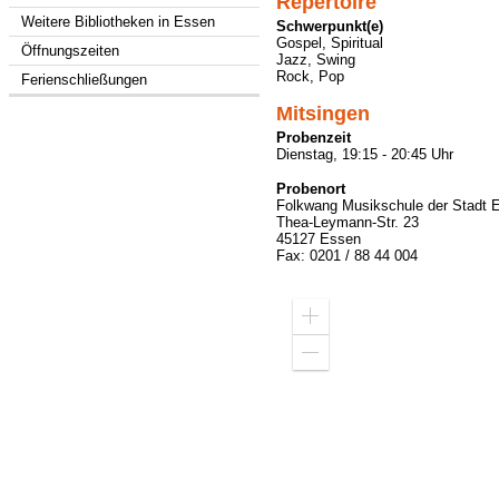
Repertoire
Weitere Bibliotheken in Essen
Schwerpunkt(e)
Gospel, Spiritual
Öffnungszeiten
Jazz, Swing
Rock, Pop
Ferienschließungen
Mitsingen
Probenzeit
Dienstag, 19:15 - 20:45 Uhr
Probenort
Folkwang Musikschule der Stadt 
Thea-Leymann-Str. 23
45127 Essen
Fax: 0201 / 88 44 004
Zoom
in
Zoom
out