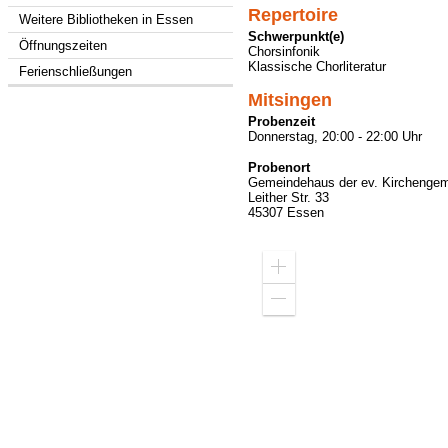
Repertoire
Weitere Bibliotheken in Essen
Schwerpunkt(e)
Öffnungszeiten
Chorsinfonik
Klassische Chorliteratur
Ferienschließungen
Mitsingen
Probenzeit
Donnerstag, 20:00 - 22:00 Uhr
Probenort
Gemeindehaus der ev. Kirchenge
Leither Str. 33
45307 Essen
Zoom
in
Zoom
out