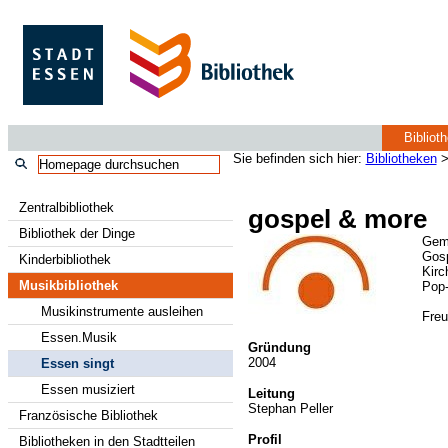
Bibliot
Sie befinden sich hier:
Bibliotheken
Zentralbibliothek
gospel & more
Bibliothek der Dinge
Gem
Gos
Kinderbibliothek
Kirc
Musikbibliothek
Pop-
Musikinstrumente ausleihen
Freu
Essen.Musik
Gründung
2004
Essen singt
Essen musiziert
Leitung
Stephan Peller
Französische Bibliothek
Profil
Bibliotheken in den Stadtteilen