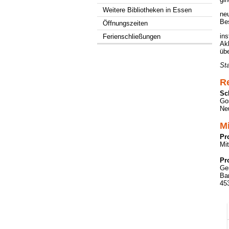
Weitere Bibliotheken in Essen
neu
Be
Öffnungszeiten
ins
Ferienschließungen
Akk
üb
St
Re
Sc
Gos
Neu
M
Pr
Mit
Pr
Ge
Bar
45