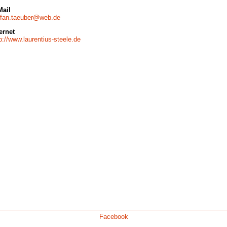
Mail
efan.taeuber@web.de
ernet
p://www.laurentius-steele.de
Facebook