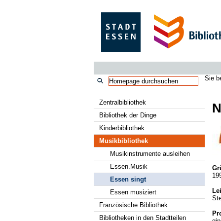
Sie b
Zentralbibliothek
N
Bibliothek der Dinge
Kinderbibliothek
Musikbibliothek
Musikinstrumente ausleihen
Essen.Musik
Gr
19
Essen singt
Le
Essen musiziert
St
Französische Bibliothek
Pro
Bibliotheken in den Stadtteilen
gi