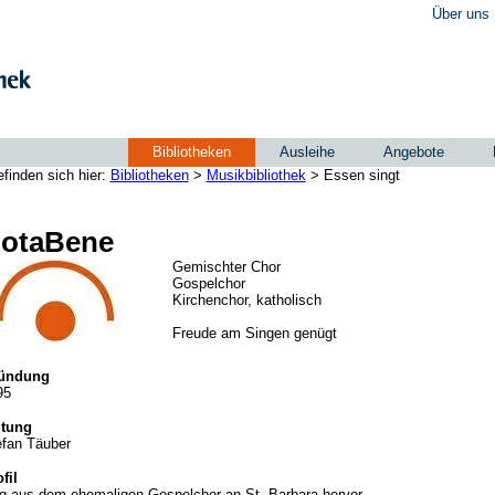
Über uns
Bibliotheken
Ausleihe
Angebote
efinden sich hier:
Bibliotheken
>
Musikbibliothek
> Essen singt
otaBene
Gemischter Chor
Gospelchor
Kirchenchor, katholisch
Freude am Singen genügt
ündung
95
itung
efan Täuber
fil
ng aus dem ehemaligen Gospelchor an St. Barbara hervor