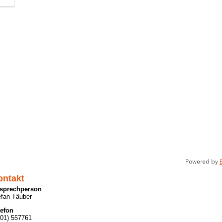
Zoom
out
Powered by
E
ontakt
sprechperson
efan Täuber
lefon
201) 557761