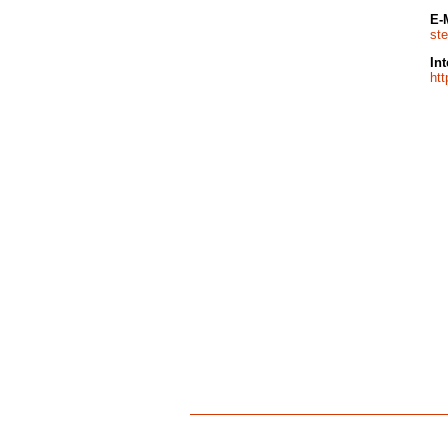
E-
st
Int
htt