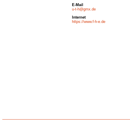
E-Mail
u-t-h@gmx.de
Internet
https://www.f-h-e.de