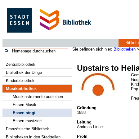
Bibliot
Sie befinden sich hier:
Bibliotheken
Zentralbibliothek
Upstairs to Heli
Bibliothek der Dinge
Gem
Gos
Kinderbibliothek
Kirc
Musikbibliothek
Pop-
Musikinstrumente ausleihen
Freu
Essen.Musik
Gründung
1993
Essen singt
Essen musiziert
Leitung
Andreas Linne
Französische Bibliothek
Profil
Bibliotheken in den Stadtteilen