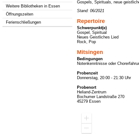
Gospels, Spirituals, neue geistlich
Weitere Bibliotheken in Essen
Stand: 06/2021
Öffnungszeiten
Repertoire
Ferienschließungen
Schwerpunkt(e)
Gospel, Spiritual
Neues Geistliches Lied
Rock, Pop
Mitsingen
Bedingungen
Notenkenntnisse oder Chorerfahru
Probenzeit
Donnerstag, 20:00 - 21:30 Uhr
Probenort
Heliand-Zentrum
Bochumer Landstraße 270
45279 Essen
Zoom
in
Zoom
out