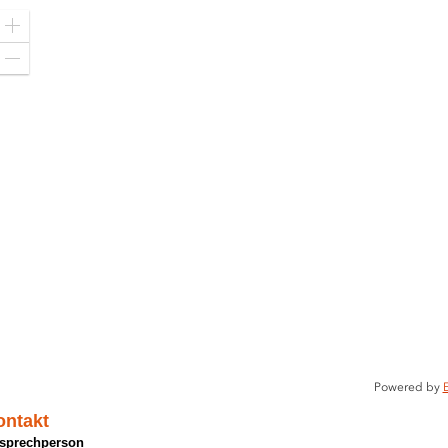
Zoom
in
Zoom
out
Powered by
E
ontakt
sprechperson