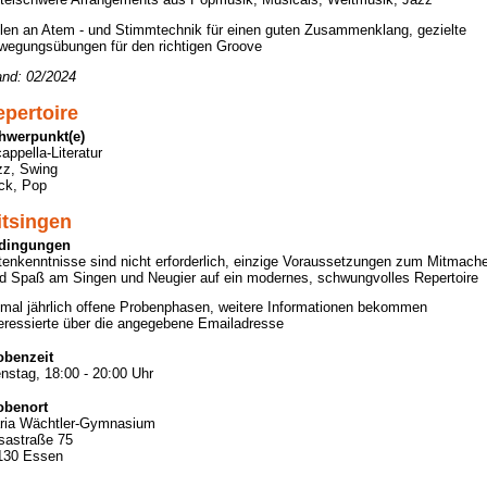
len an Atem - und Stimmtechnik für einen guten Zusammenklang, gezielte
wegungsübungen für den richtigen Groove
and: 02/2024
pertoire
hwerpunkt(e)
appella-Literatur
zz, Swing
ck, Pop
itsingen
dingungen
enkenntnisse sind nicht erforderlich, einzige Voraussetzungen zum Mitmach
nd Spaß am Singen und Neugier auf ein modernes, schwungvolles Repertoire
mal jährlich offene Probenphasen, weitere Informationen bekommen
eressierte über die angegebene Emailadresse
obenzeit
nstag, 18:00 - 20:00 Uhr
obenort
ria Wächtler-Gymnasium
sastraße 75
130 Essen