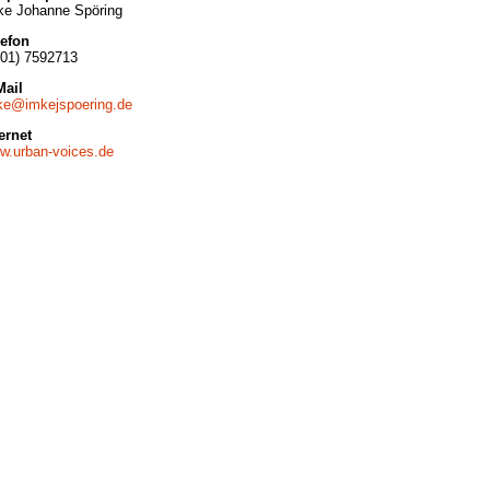
ke Johanne Spöring
lefon
201) 7592713
Mail
ke@imkejspoering.de
ernet
w.urban-voices.de