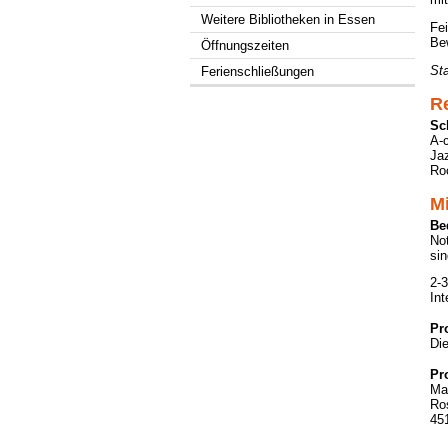
Weitere Bibliotheken in Essen
Fei
Be
Öffnungszeiten
St
Ferienschließungen
Re
Sc
A-c
Ja
Ro
M
Be
Not
si
2-3
Int
Pr
Die
Pr
Ma
Ro
45