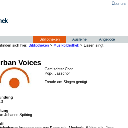
Über uns
Bibliotheken
Ausleihe
Angebote
efinden sich hier:
Bibliotheken
>
Musikbibliothek
> Essen singt
rban Voices
Gemischter Chor
Pop-, Jazzchor
Freude am Singen genügt
ündung
13
itung
ke Johanne Spöring
fil
ttelschwere Arrangements aus Popmusik, Musicals, Weltmusik, Jazz