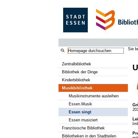
Sie b
Zentralbibliothek
U
Bibliothek der Dinge
Kinderbibliothek
Musikbibliothek
Musikinstrumente ausleihen
Essen.Musik
Gr
20
Essen singt
Le
Essen musiziert
Im
Französische Bibliothek
Pro
Bibliotheken in den Stadtteilen
mi