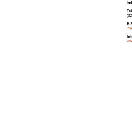
Im
Te
(0
E-
im
Int
ww